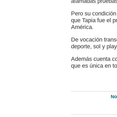
afamadas pruebas
Pero su condición
que Tapia fue el 
América.
De vocación transo
deporte, sol y pla
Además cuenta con
que es única en to
Not