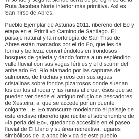
Ruta Jacobea Norte interior más primitiva. Así es
San Tirso de Abres.
Pueblo Ejemplar de Asturias 2011, ribereño del Eo y
etapa en el Primitivo Camino de Santiago. El
paisaje natural y la morfología de San Tirso de
Abres están marcados por el río Eo, que les da
forma y belleza, convirtiéndolos en frondosos
bosques de galería y dando forma a un espléndido
valle fluvial con sus vegas fértiles y el discurrir del
anhelado Eo. Río afamado por las capturas de
salmones, de truchas y reos con sus aguas
cristalinas sobre fondos pizarrosos donde suenan
los cantos al rodar y las ranas al croar, ésos que se
pueden ver desde el antiguo refugio de pescadores
de Xesteira, al que se accede por un puente
colgante…El Eo transcurre modelando el paisaje de
este enclave ribereño que recibe el sobrenombre de
«la perla del Eo», quedando accesible en el paseo
fluvial de El Llano y su área recreativa, lugares
simbólicos de la apacible vida de este pueblo