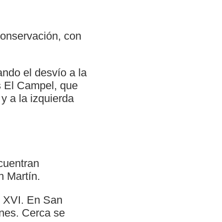
conservación, con
ando el desvío a la
s El Campel, que
y a la izquierda
ncuentran
n Martín.
. XVI. En San
nes. Cerca se