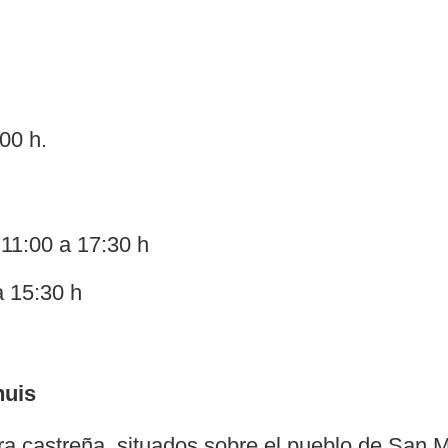
:00 h.
11:00 a 17:30 h
 15:30 h
huis
ra castreña, situados sobre el pueblo de San M