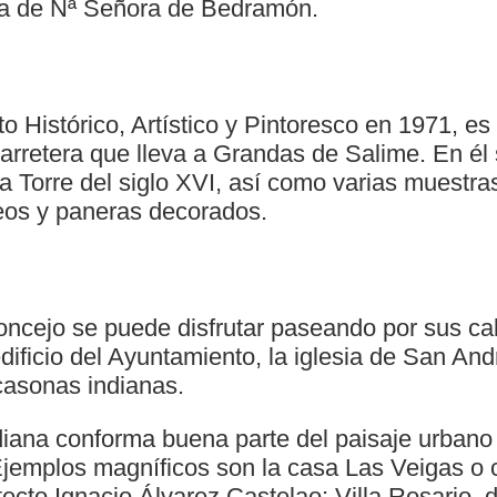
ta de Nª Señora de Bedramón.
 Histórico, Artístico y Pintoresco en 1971, es
arretera que lleva a Grandas de Salime. En él
 Torre del siglo XVI, así como varias muestras
reos y paneras decorados.
concejo se puede disfrutar paseando por sus cal
ificio del Ayuntamiento, la iglesia de San Andr
casonas indianas.
ndiana conforma buena parte del paisaje urbano
Ejemplos magníficos son la casa Las Veigas o 
tecto Ignacio Álvarez Castelao; Villa Rosario, d