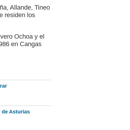
aña, Allande, Tineo
e residen los
evero Ochoa y el
1986 en Cangas
rar
 de Asturias