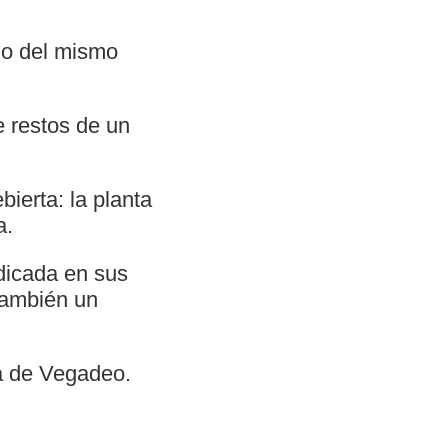
no del mismo
e restos de un
bierta: la planta
a.
edicada en sus
también un
ra de Vegadeo.