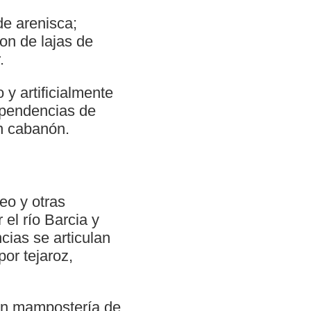
de arenisca;
on de lajas de
.
 y artificialmente
dependencias de
un cabanón.
eo y otras
 el río Barcia y
cias se articulan
or tejaroz,
con mampostería de