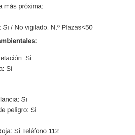
ía más próxima:
 Si / No vigilado. N.º Plazas<50
mbientales:
etación: Si
a: Si
lancia: Si
e peligro: Si
oja: Si Teléfono 112