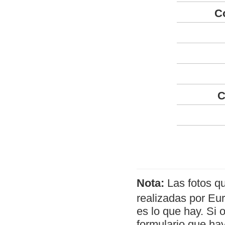
C
C
Nota:
Las fotos q
realizadas por Eu
es lo que hay. Si 
formulario que hay