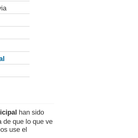
via
al
icipal
han sido
a de que lo que ve
mos use el