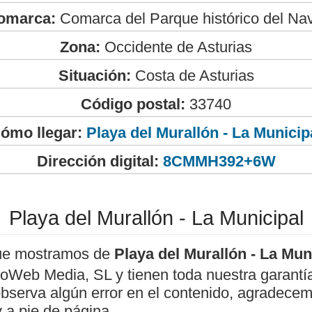
omarca:
Comarca del Parque histórico del Na
Zona:
Occidente de Asturias
Situación:
Costa de Asturias
Código postal:
33740
ómo llegar:
Playa del Murallón - La Municip
Dirección digital:
8CMMH392+6W
Playa del Murallón - La Municipal
ue mostramos de
Playa del Murallón - La Mun
roWeb Media, SL y tienen toda nuestra garantí
observa algún error en el contenido, agradece
 a pie de página.