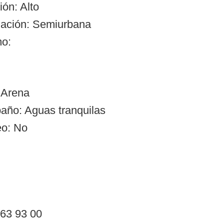
ón: Alto
zación: Semiurbana
mo:
 Arena
año: Aguas tranquilas
eo: No
 63 93 00