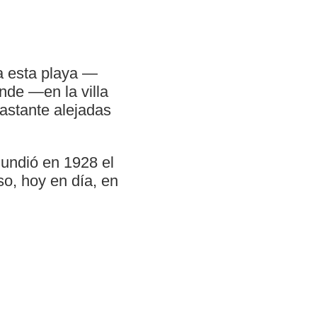
za esta playa —
nde —en la villa
stante alejadas
undió en 1928 el
o, hoy en día, en