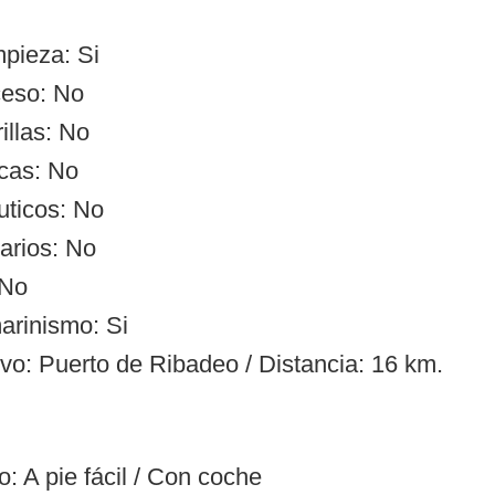
mpieza: Si
ceso: No
illas: No
cas: No
uticos: No
arios: No
 No
arinismo: Si
ivo: Puerto de Ribadeo / Distancia: 16 km.
: A pie fácil / Con coche