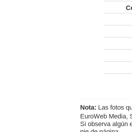
C
Nota:
Las fotos q
EuroWeb Media, SL
Si observa algún 
pie de página.