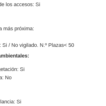
de los accesos: Si
ía más próxima:
 Si / No vigilado. N.º Plazas< 50
mbientales:
etación: Si
a: No
lancia: Si