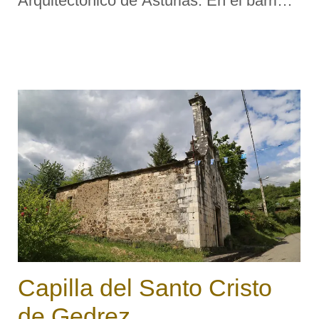
Arquitectónico de Asturias. En el barrio
de Entrambasaguas. Descripción
tipológica: Capilla de nave única
rectangular, y presbiterio también rec ...
Capilla del Santo Cristo
de Gedrez