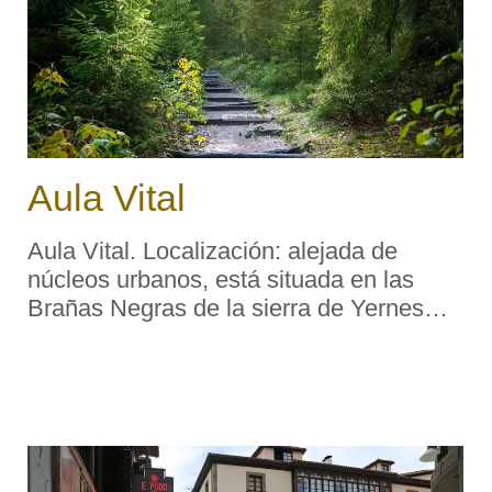
Aula Vital
Aula Vital. Localización: alejada de
núcleos urbanos, está situada en las
Brañas Negras de la sierra de Yernes
(concejo asturiano de Yernes y Tameza).
Brañas Negras es un conjunto de
cabañas ganaderas dentro de la parroq
...