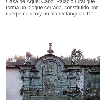
Casa de Aquel Cabo. Palacio rural que
forma un bloque cerrado, constituido por
cuerpo cúbico y un ala rectangular. Dos
plantas y galería abierta sostenida por
pies derechos en el lado sur. Conjunto
agropecuario estructurado en torno a un
pa ...