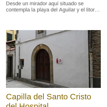
Desde un mirador aquí situado se
contempla la playa del Aguilar y el litoral
que la rodea. Es de planta cuadrada.
Preside la fachada un pequeño pórtico
sobre dos columnas de piedra. La rejería
...
Capilla del Santo Cristo
del Hospital