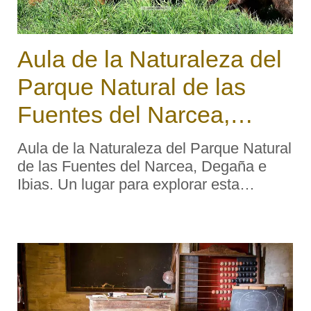
Aula de la Naturaleza del
Parque Natural de las
Fuentes del Narcea,
Degaña e Ibias
Aula de la Naturaleza del Parque Natural
de las Fuentes del Narcea, Degaña e
Ibias. Un lugar para explorar esta
espectacular creación natural. El aula
pretende ser un lugar donde conocer y
explorar más sobre la fauna, la flora, la
etnograf& ...