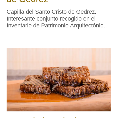
Capilla del Santo Cristo de Gedrez.
Interesante conjunto recogido en el
Inventario de Patrimonio Arquitectónico
de Asturias. Descripción tipológica:
Capilla de planta en forma de
paralelepípedo con fachada y espadaña
revestid ...