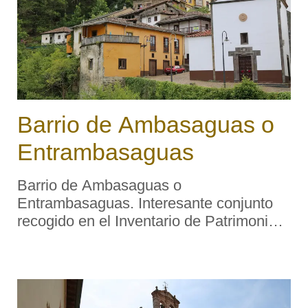
Barrio de Ambasaguas o
Entrambasaguas
Barrio de Ambasaguas o
Entrambasaguas. Interesante conjunto
recogido en el Inventario de Patrimonio
Arquitectónico de Asturias. Descripción
tipológica: El barrio de Ambasaguas o
Entrambasaguas es uno de los núcleos
medievales de l ...