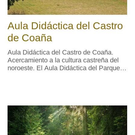
Aula Didáctica del Castro
de Coaña
Aula Didáctica del Castro de Coaña.
Acercamiento a la cultura castreña del
noroeste. El Aula Didáctica del Parque
Arqueológico de la Cuenca del Navia
intenta acercar al visitante a la
comprensión de lo que se dio en llamar
´& ...